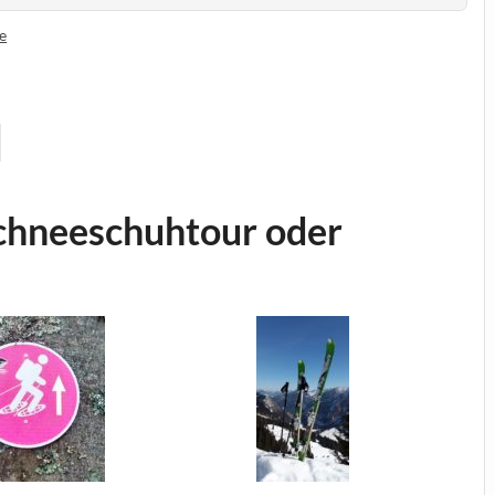
e
d
chneeschuhtour oder