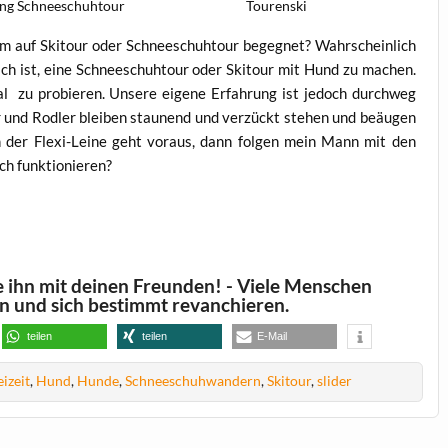
ung Schneeschuhtour
Tourenski
m auf Skitour oder Schneeschuhtour begegnet? Wahrscheinlich
lich ist, eine Schneeschuhtour oder Skitour mit Hund zu machen.
al zu probieren. Unsere eigene Erfahrung ist jedoch durchweg
 und Rodler bleiben staunend und verzückt stehen und beäugen
 der Flexi-Leine geht voraus, dann folgen mein Mann mit den
ch funktionieren?
le ihn mit deinen Freunden! - Viele Menschen
in und sich bestimmt revanchieren.
teilen
teilen
E-Mail
eizeit
,
Hund
,
Hunde
,
Schneeschuhwandern
,
Skitour
,
slider