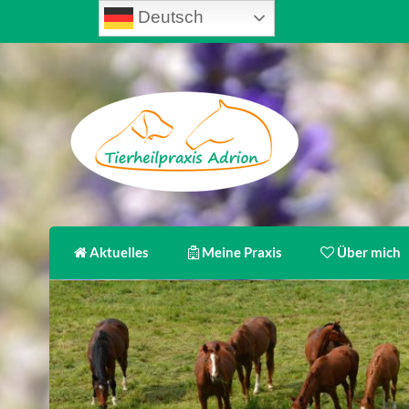
Skip
Deutsch
to
content
Tierheilpraxis Adrion
Ihr Tierheilpraktiker im Raum Freudenstadt
Aktuelles
Meine Praxis
Über mich