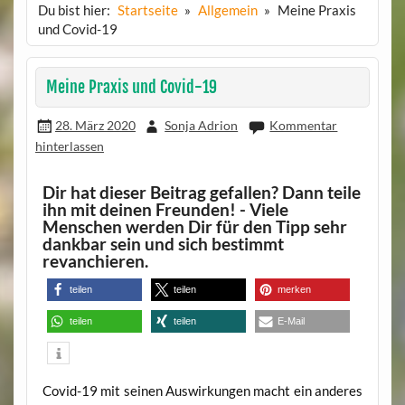
Du bist hier:
Startseite
Allgemein
Meine Praxis
und Covid-19
Meine Praxis und Covid-19
28. März 2020
Sonja Adrion
Kommentar
hinterlassen
Dir hat dieser Beitrag gefallen? Dann teile
ihn mit deinen Freunden! - Viele
Menschen werden Dir für den Tipp sehr
dankbar sein und sich bestimmt
revanchieren.
teilen
teilen
merken
teilen
teilen
E-Mail
Covid-19 mit seinen Auswirkungen macht ein anderes