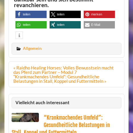
revanchieren.
teilen
teilen
merken
teilen
teilen
E-Mail
Allgemein
Beitragsnavigation
« Raidho Healing Horses: Volles Bewusstsein macht
das Pferd zum Partner – Modul 7
“Krankmachendes Umfeld”: Gesundheitliche
Belastungen in Stall, Koppel und Futtermitteln »
Vielleicht auch interessant
“Krankmachendes Umfeld”:
Gesundheitliche Belastungen in
Stall, Koppel und Futtermitteln