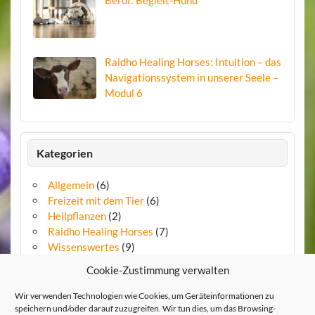
Beruf: Begleit-Hund
Raidho Healing Horses: Intuition – das
Navigationssystem in unserer Seele –
Modul 6
Kategorien
Allgemein
(6)
Freizeit mit dem Tier
(6)
Heilpflanzen
(2)
Raidho Healing Horses
(7)
Wissenswertes
(9)
Cookie-Zustimmung verwalten
Copyright by Tierheilpraxis Adrion
Wir verwenden Technologien wie Cookies, um Geräteinformationen zu
speichern und/oder darauf zuzugreifen. Wir tun dies, um das Browsing-