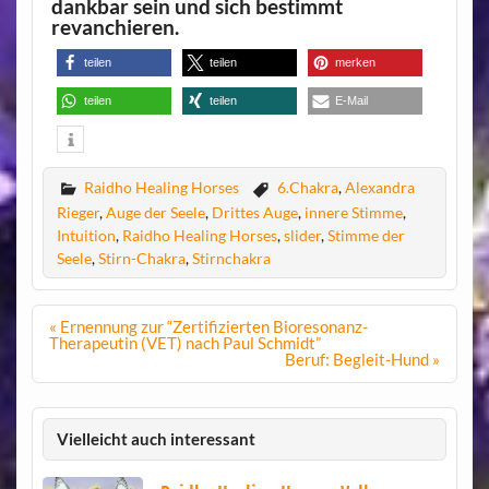
dankbar sein und sich bestimmt
revanchieren.
teilen
teilen
merken
teilen
teilen
E-Mail
Raidho Healing Horses
6.Chakra
,
Alexandra
Rieger
,
Auge der Seele
,
Drittes Auge
,
innere Stimme
,
Intuition
,
Raidho Healing Horses
,
slider
,
Stimme der
Seele
,
Stirn-Chakra
,
Stirnchakra
Beitragsnavigation
« Ernennung zur “Zertifizierten Bioresonanz-
Therapeutin (VET) nach Paul Schmidt”
Beruf: Begleit-Hund »
Vielleicht auch interessant