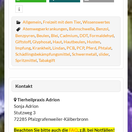
Allgemein
,
Freizeit mit dem Tier
,
Wissenswertes
Atemwegserkrankungen
,
Bahnschwelle
,
Benzol
,
Benzpyren
,
Beulen
,
Blei
,
Cadmium
,
DDT
,
Formaldehyd
,
Giftstoff
,
Glyphosat
,
Haut
,
Hautbeulen
,
Husten
,
Impfung
,
Krankheit
,
Lindan
,
PCB
,
PCP
,
Pferd
,
Phtalat
,
Schädlingsbekämpfungsmittel
,
Schwermetall
,
slider
,
Spritzmittel
,
Tabakgift
Kontakt
Tierheilpraxis Adrion
Sonja Adrion
Stutzweg 3
72285 Pfalzgrafenweiler-Kälberbronn
Beachten Sie bitte auch die
FAQ
, z.B. bei Notfällen!