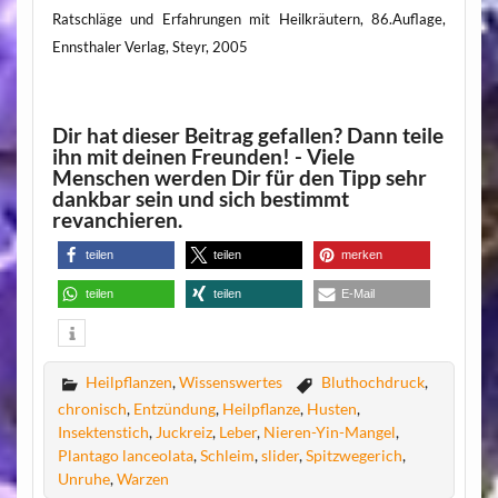
Ratschläge und Erfahrungen mit Heilkräutern, 86.Auflage,
Ennsthaler Verlag, Steyr, 2005
Dir hat dieser Beitrag gefallen? Dann teile
ihn mit deinen Freunden! - Viele
Menschen werden Dir für den Tipp sehr
dankbar sein und sich bestimmt
revanchieren.
teilen
teilen
merken
teilen
teilen
E-Mail
Heilpflanzen
,
Wissenswertes
Bluthochdruck
,
chronisch
,
Entzündung
,
Heilpflanze
,
Husten
,
Insektenstich
,
Juckreiz
,
Leber
,
Nieren-Yin-Mangel
,
Plantago lanceolata
,
Schleim
,
slider
,
Spitzwegerich
,
Unruhe
,
Warzen