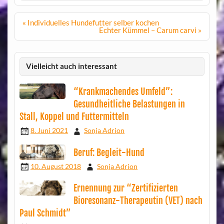
Beitragsnavigation
« Individuelles Hundefutter selber kochen
Echter Kümmel – Carum carvi »
Vielleicht auch interessant
“Krankmachendes Umfeld”:
Gesundheitliche Belastungen in
Stall, Koppel und Futtermitteln
8. Juni 2021
Sonja Adrion
Beruf: Begleit-Hund
10. August 2018
Sonja Adrion
Ernennung zur “Zertifizierten
Bioresonanz-Therapeutin (VET) nach
Paul Schmidt”